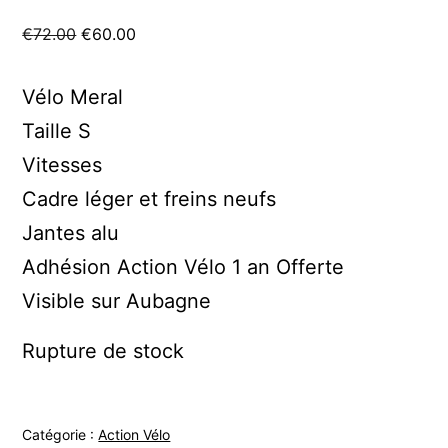
Le
Le
€
72.00
€
60.00
prix
prix
initial
actuel
Vélo Meral
était :
est :
Taille S
€72.00.
€60.00.
Vitesses
Cadre léger et freins neufs
Jantes alu
Adhésion Action Vélo 1 an Offerte
Visible sur Aubagne
Rupture de stock
Catégorie :
Action Vélo