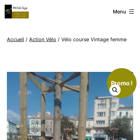
Aller
Réparation
Menu
au
Vélo
contenu
à
Accueil
/
Action Vélo
/ Vélo course Vintage femme
domicile
MARSEILLE
ALLAUCH
AUBAGNE
Promo !