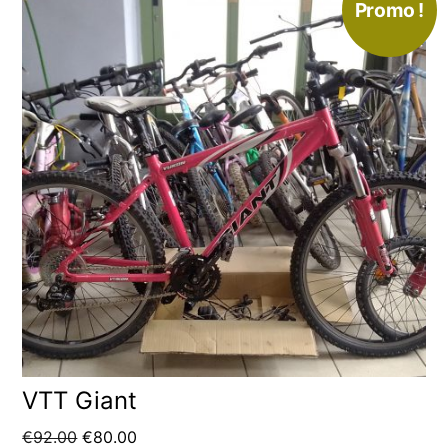
Promo !
VTT Giant
Le
Le
€
92.00
€
80.00