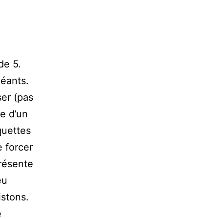
 de 5.
héants.
ser (pas
de d’un
quettes
 forcer
présente
eu
istons.
e