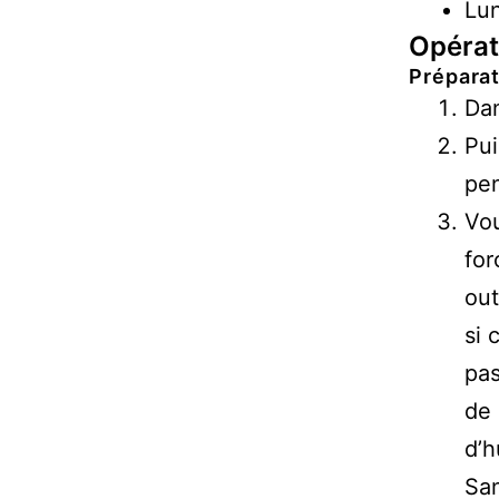
Lun
Opérat
Prépara
Dan
Pui
pen
Vou
for
out
si 
pas
de 
d’h
San