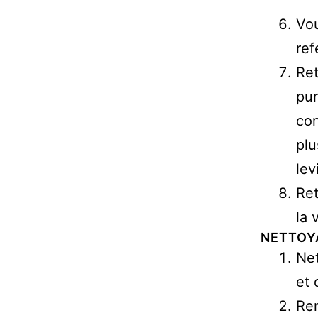
Vou
ref
Ret
pur
con
plu
lev
Ret
la 
NETTOY
Net
et 
Rem