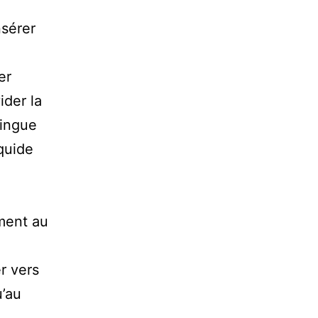
nsérer
er
ider la
ringue
iquide
ment au
er vers
u’au