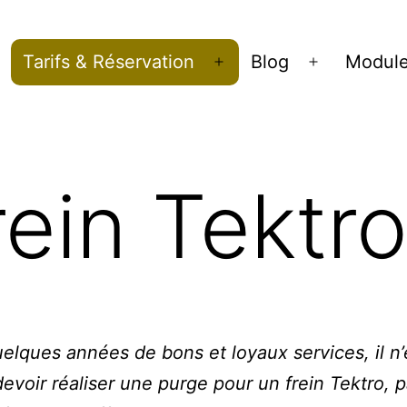
Tarifs & Réservation
Blog
Modul
Ouvrir
Ouvrir
le
le
menu
menu
rein Tektro
elques années de bons et loyaux services, il n’
devoir réaliser une purge pour un frein Tektro, 