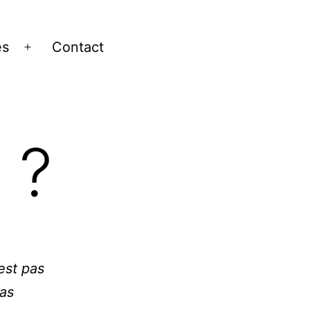
es
Contact
Ouvrir
le
menu
 ?
est pas
pas