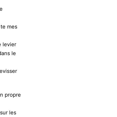
le
oute mes
 levier
dans le
revisser
on propre
sur les