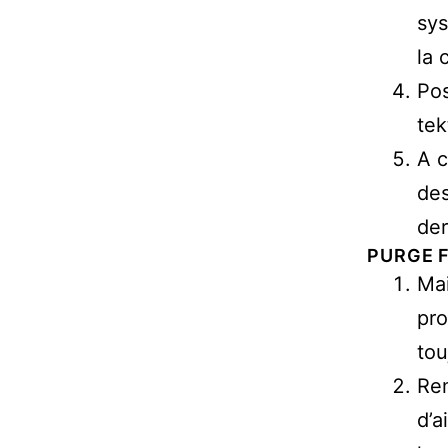
sys
la 
Pos
tek
A c
des
der
PURGE 
Mai
pro
tou
Rem
d’a