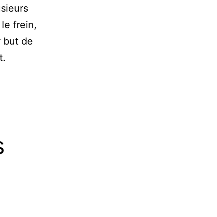
usieurs
le frein,
r but de
t.
s