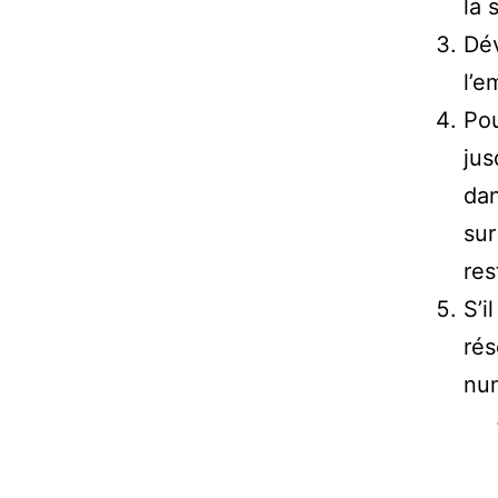
la 
Dév
l’e
Pou
jus
dan
sur
res
S’i
rés
num