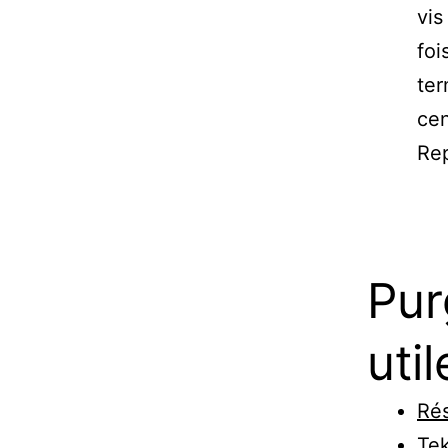
vis
foi
ter
cen
Rep
Pur
util
Rés
Tek