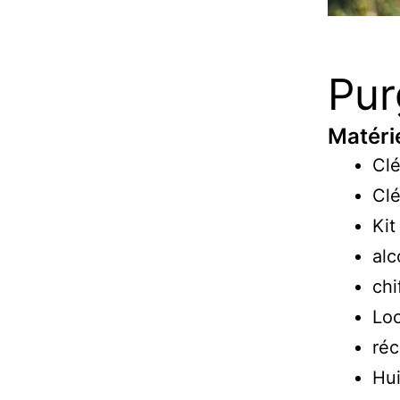
Pur
Matérie
Clé
Clé
Kit
alc
chi
Loc
réc
Hui