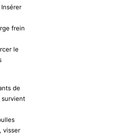
 Insérer
rge frein
rcer le
s
ants de
 survient
bulles
, visser