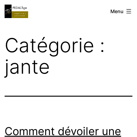
Aller
Réparation
Menu
au
Vélo
contenu
à
Catégorie :
domicile
MARSEILLE
jante
ALLAUCH
AUBAGNE
Comment dévoiler une