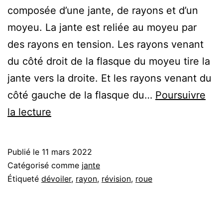
composée d’une jante, de rayons et d’un
moyeu. La jante est reliée au moyeu par
des rayons en tension. Les rayons venant
du côté droit de la flasque du moyeu tire la
jante vers la droite. Et les rayons venant du
côté gauche de la flasque du…
Poursuivre
Comment
la lecture
dévoiler
une
Publié le
11 mars 2022
roue
Catégorisé comme
jante
?
Étiqueté
dévoiler
,
rayon
,
révision
,
roue