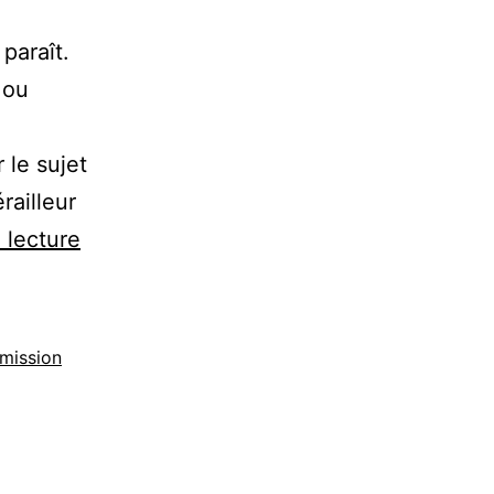
 paraît.
 ou
 le sujet
railleur
Comment
 lecture
régler
son
dérailleur
mission
avant
di2
?