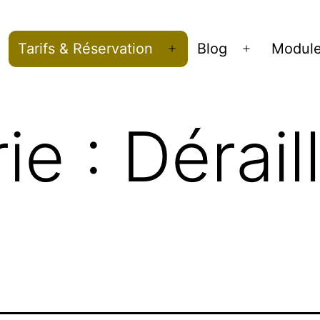
Tarifs & Réservation
Blog
Modul
Ouvrir
Ouvrir
le
le
menu
menu
ie :
Dérail