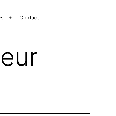
es
Contact
Ouvrir
le
menu
leur