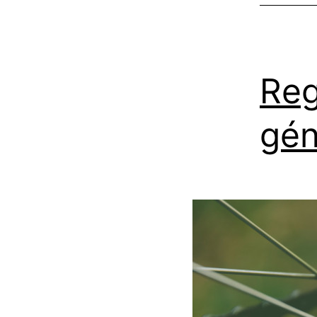
Reg
gén