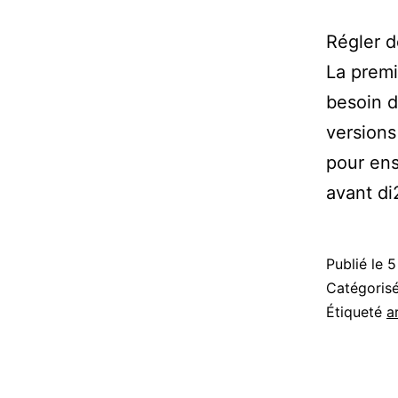
Régler dé
La premi
besoin d
versions
pour ens
avant d
Publié le
5
Catégori
Étiqueté
a