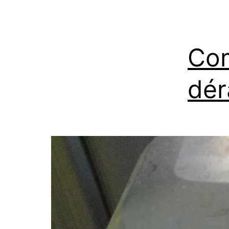
Com
dér