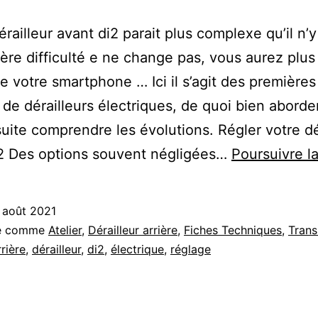
railleur avant di2 parait plus complexe qu’il n’y
ère difficulté e ne change pas, vous aurez plus
e votre smartphone … Ici il s’agit des premières
 de dérailleurs électriques, de quoi bien aborder
uite comprendre les évolutions. Régler votre dé
i2 Des options souvent négligées…
Poursuivre la
 août 2021
sé comme
Atelier
,
Dérailleur arrière
,
Fiches Techniques
,
Trans
rrière
,
dérailleur
,
di2
,
électrique
,
réglage