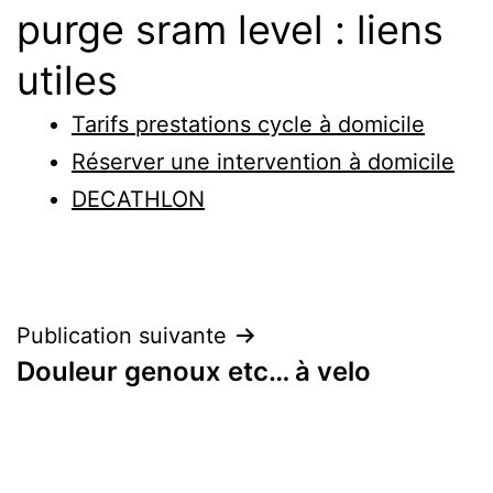
purge sram level : liens
utiles
Tarifs prestations cycle à domicile
Réserver une intervention à domicile
DECATHLON
Navigation
Publication suivante
Douleur genoux etc… à velo
de
l’article