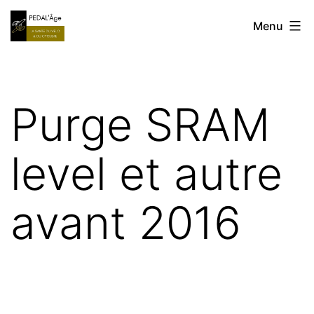
Aller
Réparation
Menu
au
Vélo
contenu
à
domicile
Purge SRAM
MARSEILLE
ALLAUCH
level et autre
AUBAGNE
avant 2016