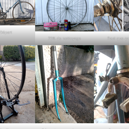
Départ
70% de nettoyage
Faut que ça 