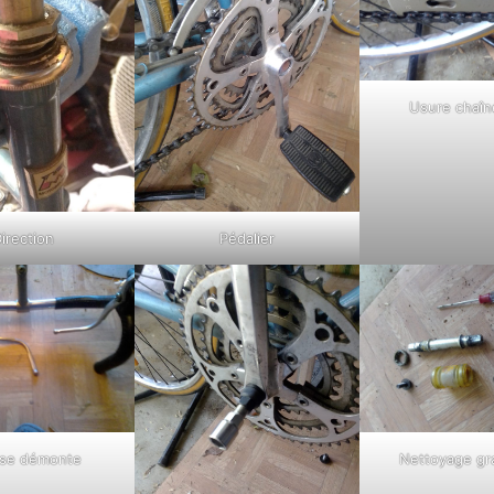
Usure chaîn
irection
Pédalier
 se démonte
Nettoyage gr