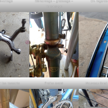
évoillage
Démontage – graissage –
On regarde
remontage
er les ressorts
Freins avant
Nouveau fond 