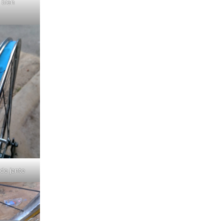
 bien
de jante