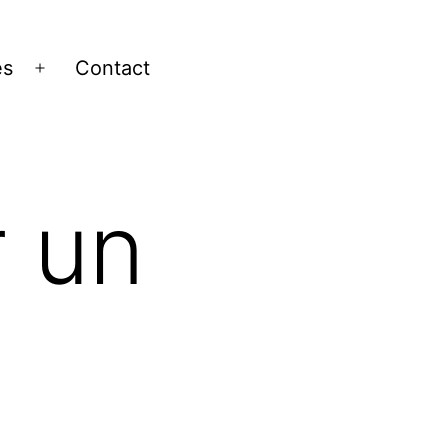
es
Contact
Ouvrir
le
menu
 un