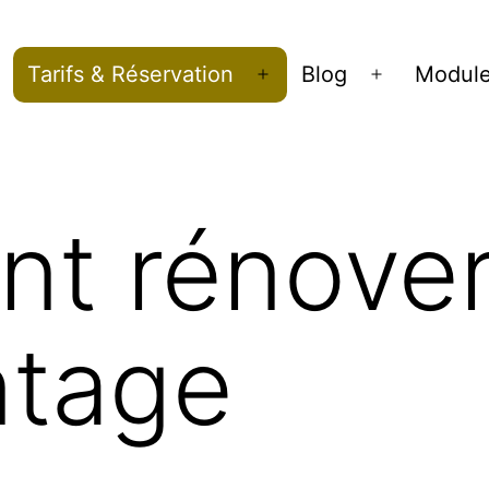
Tarifs & Réservation
Blog
Modul
Ouvrir
Ouvrir
le
le
menu
menu
t rénover
ntage