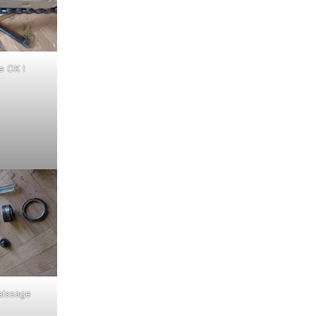
e OK !
aissage