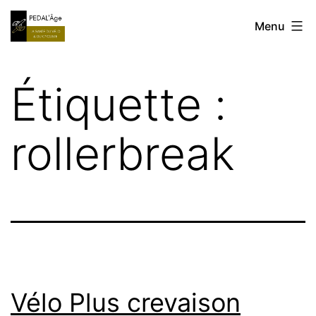
Aller
Réparation
Menu
au
Vélo
contenu
à
Étiquette :
domicile
MARSEILLE
rollerbreak
ALLAUCH
AUBAGNE
Vélo Plus crevaison