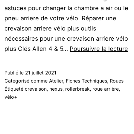
astuces pour changer la chambre a air ou le
pneu arriere de votre vélo. Réparer une
crevaison arriere vélo plus outils
nécessaires pour une crevaison arriere vélo
Vé
plus Clés Allen 4 & 5…
Poursuivre la lecture
Pl
cr
Publié le
21 juillet 2021
ar
Catégorisé comme
Atelier
,
Fiches Techniques
,
Roues
?
Étiqueté
crevaison
,
nexus
,
rollerbreak
,
roue arrière
,
vélo+