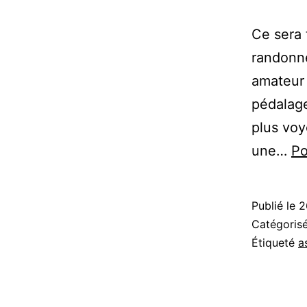
Ce sera 
randonné
amateur 
pédalage
plus voy
une…
Po
Publié le
2
Catégori
Étiqueté
a