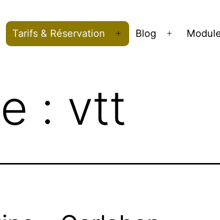
Tarifs & Réservation
Blog
Modul
Ouvrir
Ouvrir
le
le
menu
menu
te :
vtt