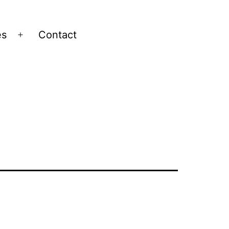
es
Contact
Ouvrir
le
menu