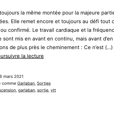
toujours la même montée pour la majeure parti
es. Elle remet encore et toujours au défi tout c
ou confirmé. Le travail cardiaque et la fréquen
 sont mis en avant en continu, mais avant d’en 
ons de plus près le cheminement : Ce n’est (…)
Buzine
ursuivre la lecture
–
Garlaban
6 mars 2021
sé comme
Garlaban
,
Sorties
scension
,
garlaban
,
sortie
,
vtt