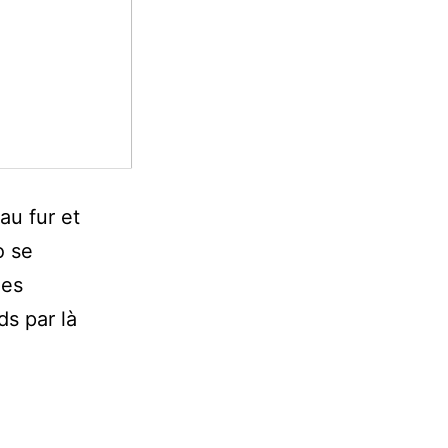
au fur et
o se
les
ds par là