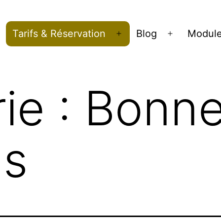
Tarifs & Réservation
Blog
Modul
Ouvrir
Ouvrir
le
le
menu
menu
ie :
Bonn
ns