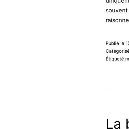
uniqueme
souvent 
raisonne
Publié le
1
Catégori
Étiqueté
m
La 