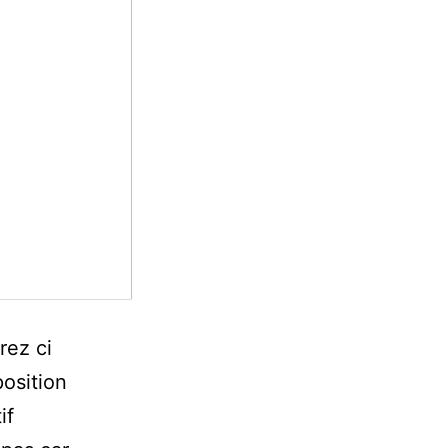
rez ci
osition
if