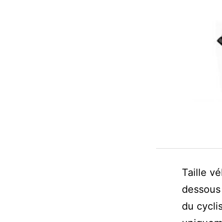
Taille v
dessous 
du cycli