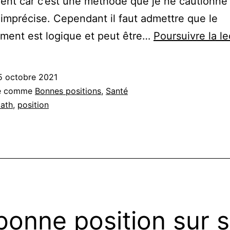
nt car c’est une méthode que je ne cautionne 
imprécise. Cependant il faut admettre que le
ment est logique et peut être…
Poursuivre la le
5 octobre 2021
sé comme
Bonnes positions
,
Santé
ath
,
position
bonne position sur 