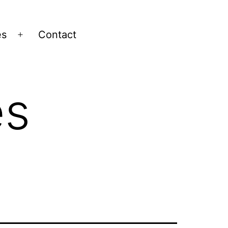
es
Contact
Ouvrir
le
menu
es